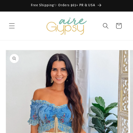
Skip to
Free Shipping✨ Orders $65+ PR & USA
content
Cart
Skip to
product
information