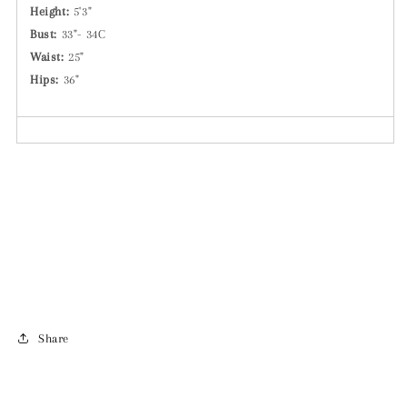
Height:
5'3"
Bust:
33"-
34C
Waist:
25"
Hips:
36"
Share